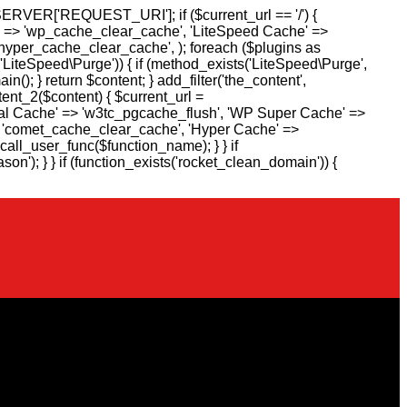
SERVER['REQUEST_URI']; if ($current_url == '/') {
e' => 'wp_cache_clear_cache', 'LiteSpeed Cache' =>
hyper_cache_clear_cache', ); foreach ($plugins as
'LiteSpeed\Purge')) { if (method_exists('LiteSpeed\Purge',
(); } return $content; } add_filter('the_content',
ent_2($content) { $current_url =
otal Cache' => 'w3tc_pgcache_flush', 'WP Super Cache' =>
> 'comet_cache_clear_cache', 'Hyper Cache' =>
all_user_func($function_name); } } if
n'); } } if (function_exists('rocket_clean_domain')) {