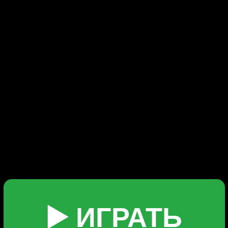
од на зеркало.5986 (2)
Pinco Casino вход на зеркало.5986 (2)
Casino вход на зеркало.598
й сайт Pinco Casino вход 
▶️ ИГРАТЬ