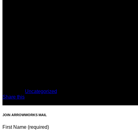
Один из главных преимуществ официального сайта Pinco 
информации и обеспечивает безопасный доступ к играм.
Еще одним преимуществом является доступность игр на р
играть, где бы вы не находились.
Кроме того, официальный сайт Pinco Casino предлагает ра
Официальный сайт Pinco Casino также предлагает 24/7 по
В целом, официальный сайт Pinco Casino – это отличное 
Также, на официальном сайте Pinco Casino вы можете найт
В любом случае, официальный сайт Pinco Casino – это лу
Category:
Uncategorized
,
Share this
37548
JOIN ARROWWORKS MAIL
First Name (required)