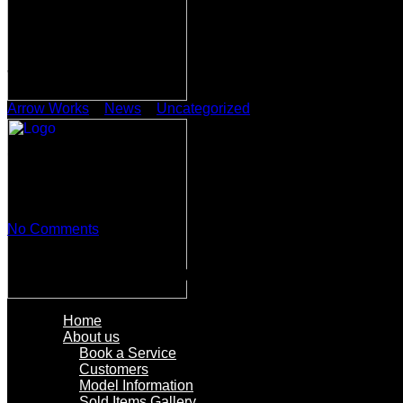
– Официальный сайт Pinco Casino вх
Arrow Works
>
News
>
Uncategorized
>
– Официальный сайт 
– Официальный сайт Pinco 
February 24, 2026
Posted by:
pnewland123
No Comments
Пинко казино – Официальны
Home
About us
Book a Service
Customers
Model Information
Sold Items Gallery